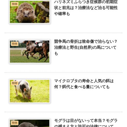
ハリネズミふらつき症候群の初期症
動物
状と前兆は？治療法など治る可能性
や確率も
競争馬の骨折は致命傷で治らない？
動物
治療法と野生(自然界)の馬について
も
マイクロブタの寿命と人気の餌は
動物
何？餌代と食べる量についても
モグラは目がないって本当？モグラ
動物
の捕まえ方と許可や法律について